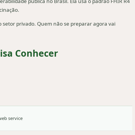
abilidade pública no Brasil. Ela usa o padrão FHIR R4
acinação.
o setor privado. Quem não se preparar agora vai
cisa Conhecer
web service