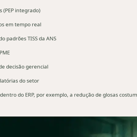
es (PEP integrado)
itos em tempo real
do padrões TISS da ANS
OPME
de decisão gerencial
atórias do setor
entro do ERP, por exemplo, a redução de glosas costuma